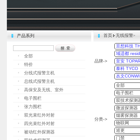
首页
无线报警
产品系列
>
亘想科技 THI
域适都 resid
全部
品牌->
至安 TOPA
特价
泰科 TYCO
分线式报警主机
丛文CONWI
总线式报警主机
全部
高保安及无线、室外
电子围栏
电子围栏
双技术探测
张力围栏
微波探测器
双光束红外对射
烟雾探测器
分类->
物联网
四光束红外对射
巡更
被动红外探测器
门禁