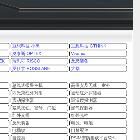
台
亘想科技 小黑
亘想科技 GTHINK
奥泰斯 OPTEX
Visonic
EK
瑞思可 RISCO
反恐装备
罗仕拿 ROSSLARE
大华
总线式报警主机
高保安及无线、室外
四光束红外对射
被动红外探测器
震动探测器
温湿度探测器
紧急按钮、警号、门磁
燃气探测器
红外光栅
红外光柱
反恐装备
电源、电池
电插锁
门禁配件
监控类
PSIM安防集成平台软件