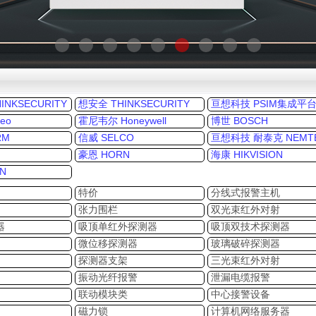
NKSECURITY
想安全 THINKSECURITY
亘想科技 PSIM集成平
eo
霍尼韦尔 Honeywell
博世 BOSCH
RM
信威 SELCO
亘想科技 耐泰克 NEMT
豪恩 HORN
海康 HIKVISION
N
特价
分线式报警主机
张力围栏
双光束红外对射
器
吸顶单红外探测器
吸顶双技术探测器
微位移探测器
玻璃破碎探测器
探测器支架
三光束红外对射
振动光纤报警
泄漏电缆报警
联动模块类
中心接警设备
磁力锁
计算机网络服务器