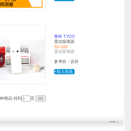
泰科 TYCO
震动探测器
SS-102
震动探测器
参考价：议价
+加入自选
7种商品 转到
页