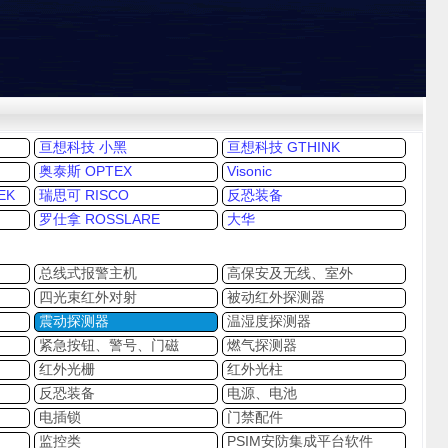
台
亘想科技 小黑
亘想科技 GTHINK
奥泰斯 OPTEX
Visonic
EK
瑞思可 RISCO
反恐装备
罗仕拿 ROSSLARE
大华
总线式报警主机
高保安及无线、室外
四光束红外对射
被动红外探测器
震动探测器
温湿度探测器
紧急按钮、警号、门磁
燃气探测器
红外光栅
红外光柱
反恐装备
电源、电池
电插锁
门禁配件
监控类
PSIM安防集成平台软件