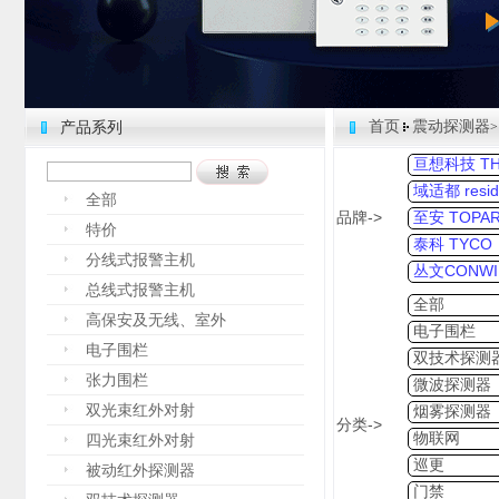
首页
震动探测器
产品系列
>
亘想科技 THI
域适都 resid
全部
品牌->
至安 TOPA
特价
泰科 TYCO
分线式报警主机
丛文CONWI
总线式报警主机
全部
高保安及无线、室外
电子围栏
电子围栏
双技术探测
张力围栏
微波探测器
双光束红外对射
烟雾探测器
分类->
物联网
四光束红外对射
巡更
被动红外探测器
门禁