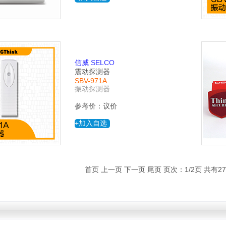
信威 SELCO
震动探测器
SBV-971A
振动探测器
参考价：议价
+加入自选
首页 上一页
下一页
尾页
页次：1/2页 共有2