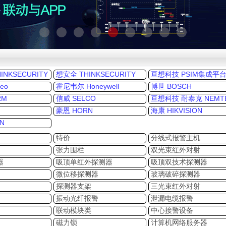
NKSECURITY
想安全 THINKSECURITY
亘想科技 PSIM集成平
eo
霍尼韦尔 Honeywell
博世 BOSCH
RM
信威 SELCO
亘想科技 耐泰克 NEMT
豪恩 HORN
海康 HIKVISION
N
特价
分线式报警主机
张力围栏
双光束红外对射
器
吸顶单红外探测器
吸顶双技术探测器
微位移探测器
玻璃破碎探测器
探测器支架
三光束红外对射
振动光纤报警
泄漏电缆报警
联动模块类
中心接警设备
磁力锁
计算机网络服务器