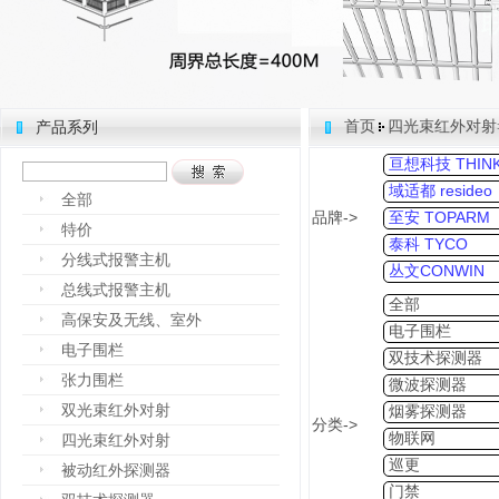
首页
四光束红外对射
产品系列
亘想科技 THINK
域适都 resideo
全部
品牌->
至安 TOPARM
特价
泰科 TYCO
分线式报警主机
丛文CONWIN
总线式报警主机
全部
高保安及无线、室外
电子围栏
电子围栏
双技术探测器
张力围栏
微波探测器
双光束红外对射
烟雾探测器
分类->
物联网
四光束红外对射
巡更
被动红外探测器
门禁