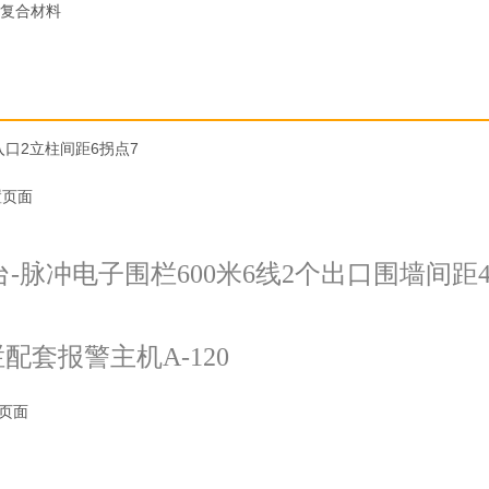
复合材料
入口2立柱间距6拐点7
置页面
台-脉冲电子围栏600米6线2个出口围墙间距
配套报警主机A-120
页面