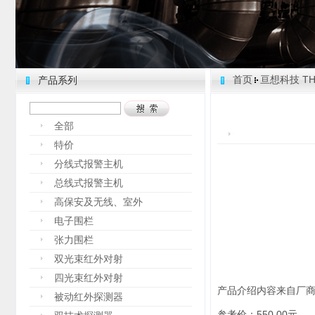
首页
亘想科技 THI
产品系列
全部
特价
分线式报警主机
总线式报警主机
高保安及无线、室外
电子围栏
张力围栏
双光束红外对射
四光束红外对射
产品介绍内容来自厂
被动红外探测器
参考价：550.00元