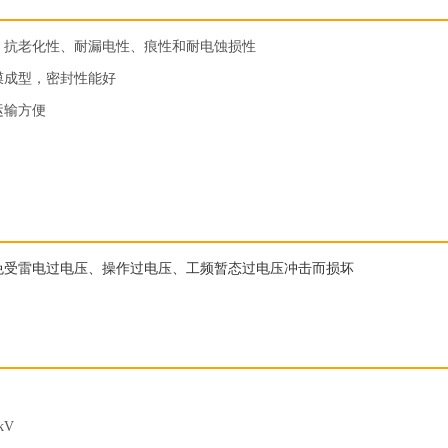
、抗老化性、耐漏电性、痕性和耐电蚀损性
膜成型，密封性能好
运输方便
免受雷电过电压、操作过电压、工频暂态过电压冲击而损坏
kV