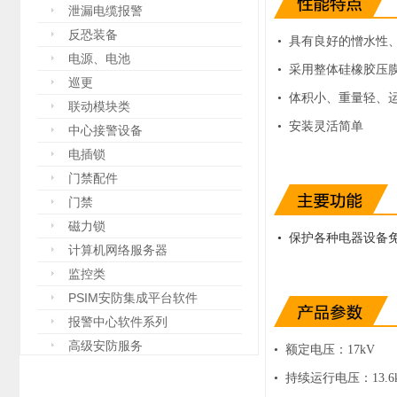
泄漏电缆报警
反恐装备
•
具有良好的憎水性
电源、电池
•
采用整体硅橡胶压
巡更
• 体积小、重量轻、
联动模块类
• 安装灵活简单
中心接警设备
电插锁
门禁配件
门禁
磁力锁
保护各种电器设备
•
计算机网络服务器
监控类
PSIM安防集成平台软件
报警中心软件系列
高级安防服务
•
额定电压：17kV
设备箱
•
持续运行电压：13.6
防爆设备