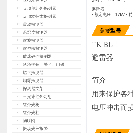
双技术探测器
吸顶单红外探测器
避雷器
• 额定电压：17kV 
吸顶双技术探测器
震动探测器
温湿度探测器
微波探测器
TK-BL
微位移探测器
避雷器
玻璃破碎探测器
紧急按钮、警号、门磁
燃气探测器
简介
烟雾探测器
探测器支架
用来保护各
三光束红外对射
红外光栅
电压冲击而
红外光柱
物联网
振动光纤报警