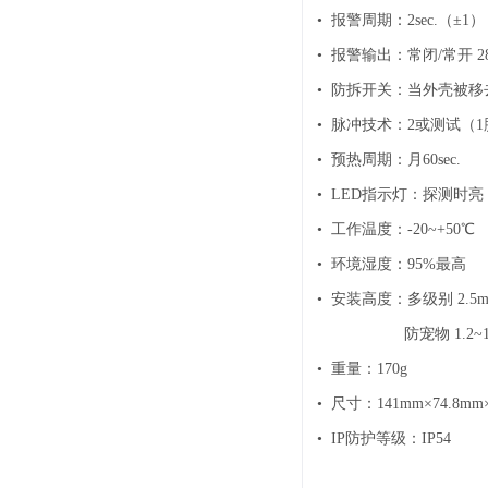
•
报警周期：2sec.（±1）
•
报警输出：常闭/常开 28V
•
防拆开关：当外壳被移
•
脉冲技术：2或测试（1
•
预热周期：月60sec.
•
LED指示灯：探测时亮
•
工作温度：-20~+50℃
•
环境湿度：95%最高
•
安装高度：多级别 2.5
防宠物 1.2~1.
•
重量：170g
•
尺寸：141mm×74.8mm×
•
IP防护等级：IP54